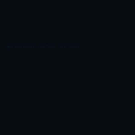
ИНЖЕНЕРНЫЕ СИСТЕМЫ ПОД КЛЮЧ
ПРО
КАБЕЛЬ
Ком
Смотреть направления →
Оставить заявку